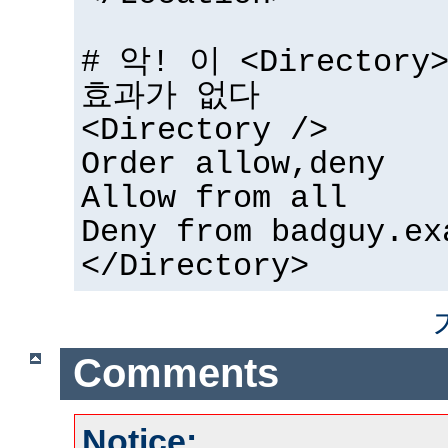
# 악! 이 <Directo
효과가 없다
<Directory />
Order allow,deny
Allow from all
Deny from badguy.ex
</Directory>
Comments
Notice: