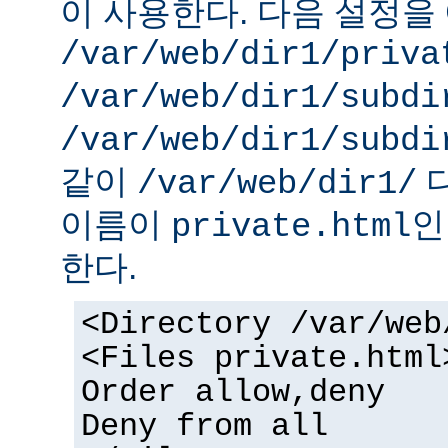
이 사용한다. 다음 설정을 
/var/web/dir1/priva
/var/web/dir1/subdi
/var/web/dir1/subdi
같이
디
/var/web/dir1/
이름이
인
private.html
한다.
<Directory /var/web
<Files private.html
Order allow,deny
Deny from all