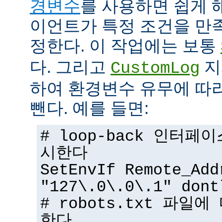
경변수
를 사용하면 쉽게 
이언트가 특정 조건을 만
정한다. 이 작업에는 보통
다. 그리고
지
CustomLog
하여 환경변수 유무에 따
뺀다. 예를 들면:
# loop-back 인터
시한다
SetEnvIf Remote_Add
"127\.0\.0\.1" dont
# robots.txt 파일
한다