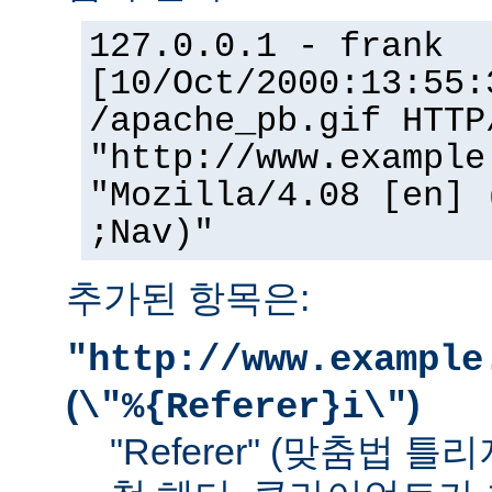
127.0.0.1 - frank
[10/Oct/2000:13:55:
/apache_pb.gif HTTP
"http://www.example
"Mozilla/4.08 [en] 
;Nav)"
추가된 항목은:
"http://www.example
(
)
\"%{Referer}i\"
"Referer" (맞춤법 틀