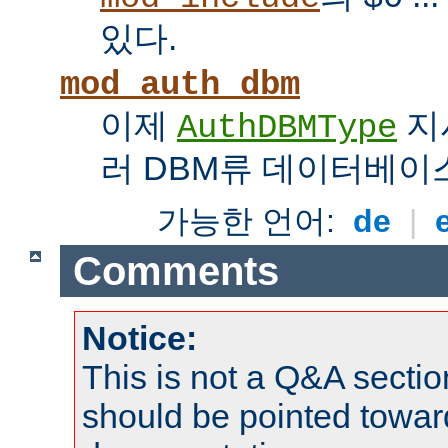
있다.
mod_auth_dbm
이제
지
AuthDBMType
러 DBM류 데이터베이
가능한 언어:
de
|
Comments
Notice:
This is not a Q&A sect
should be pointed towar