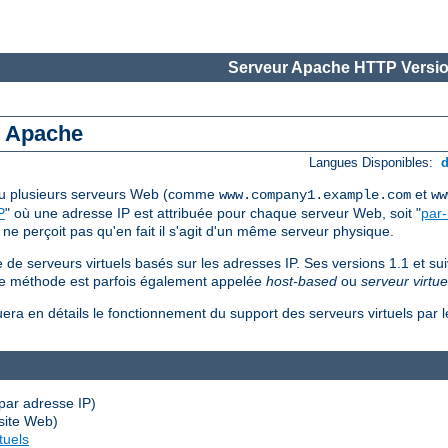
Serveur Apache HTTP Versio
s Apache
Langues Disponibles:
 ou plusieurs serveurs Web (comme
et
www.company1.example.com
ww
P
" où une adresse IP est attribuée pour chaque serveur Web, soit "
par
 ne perçoit pas qu'en fait il s'agit d'un même serveur physique.
de serveurs virtuels basés sur les adresses IP. Ses versions 1.1 et su
ème méthode est parfois également appelée
host-based
ou
serveur virtue
uera en détails le fonctionnement du support des serveurs virtuels par
par adresse IP)
site Web)
tuels