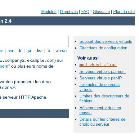
Modules
|
Directives
|
FAQ
|
Glossaire
|
Plan du site
n 2.4
Support des serveurs virtuels
Directives de configuration
de
|
en
|
fr
|
ja
|
ko
|
tr
|
zh-cn
Voir aussi
) sur
w.company2.example.com
mod_vhost_alias
-nom
" où plusieurs noms de
Serveurs virtuels par-nom
Serveurs virtuels par-IP
ivantes proposent les deux
Exemples de serveurs
l non-IP
.
virtuels
Limites des descripteurs de
 le serveur HTTP Apache.
fichiers
Hébergement virtuel en
masse
Détails sur les critères de
choix du serveur