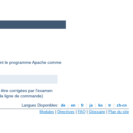
çant le programme Apache comme
 être corrigées par l'examen
 la ligne de commande)
Langues Disponibles:
de
|
en
|
fr
|
ja
|
ko
|
tr
|
zh-cn
Modules
|
Directives
|
FAQ
|
Glossaire
|
Plan du site