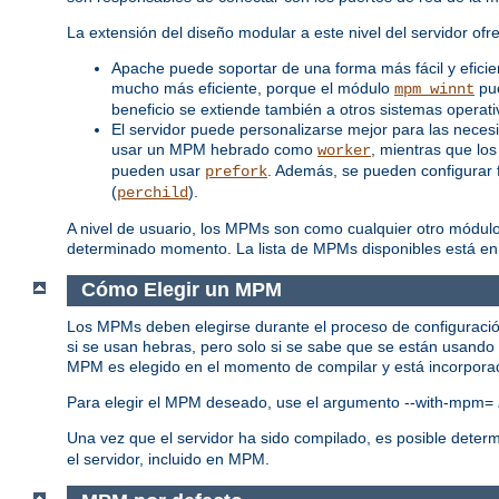
La extensión del diseño modular a este nivel del servidor ofr
Apache puede soportar de una forma más fácil y efici
mucho más eficiente, porque el módulo
pue
mpm_winnt
beneficio se extiende también a otros sistemas opera
El servidor puede personalizarse mejor para las neces
usar un MPM hebrado como
, mientras que los
worker
pueden usar
. Además, se pueden configurar f
prefork
(
).
perchild
A nivel de usuario, los MPMs son como cualquier otro módul
determinado momento. La lista de MPMs disponibles está en
Cómo Elegir un MPM
Los MPMs deben elegirse durante el proceso de configuració
si se usan hebras, pero solo si se sabe que se están usand
MPM es elegido en el momento de compilar y está incorporad
Para elegir el MPM deseado, use el argumento --with-mpm=
Una vez que el servidor ha sido compilado, es posible dete
el servidor, incluido en MPM.