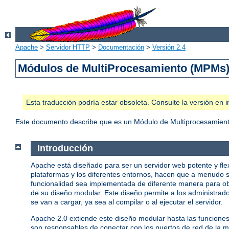
Apache
>
Servidor HTTP
>
Documentación
>
Versión 2.4
Módulos de MultiProcesamiento (MPMs
Esta traducción podría estar obsoleta. Consulte la versión e
Este documento describe que es un Módulo de Multiprocesamient
Introducción
Apache está diseñado para ser un servidor web potente y fle
plataformas y los diferentes entornos, hacen que a menudo s
funcionalidad sea implementada de diferente manera para ob
de su diseño modular. Este diseño permite a los administrado
se van a cargar, ya sea al compilar o al ejecutar el servidor.
Apache 2.0 extiende este diseño modular hasta las funcione
son responsables de conectar con los puertos de red de la má