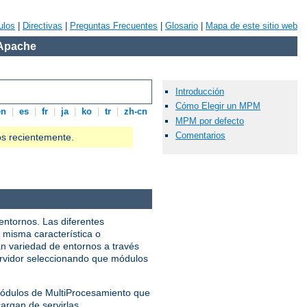
ulos
|
Directivas
|
Preguntas Frecuentes
|
Glosario
|
Mapa de este sitio web
 Apache
Introducción
Cómo Elegir un MPM
en
|
es
|
fr
|
ja
|
ko
|
tr
|
zh-cn
MPM por defecto
Comentarios
os recientemente.
entornos. Las diferentes
 misma característica o
n variedad de entornos a través
servidor seleccionando que módulos
 Módulos de MultiProcesamiento que
argan de servirlas.