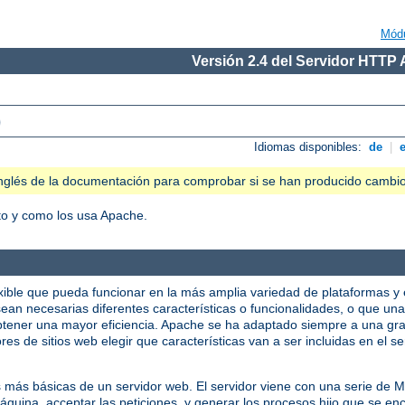
Mód
Versión 2.4 del Servidor HTTP
)
Idiomas disponibles:
de
|
n inglés de la documentación para comprobar si se han producido cambi
o y como los usa Apache.
xible que pueda funcionar en la más amplia variedad de plataformas y 
ean necesarias diferentes características o funcionalidades, o que una
tener una mayor eficiencia. Apache se ha adaptado siempre a una gra
res de sitios web elegir que características van a ser incluidas en el 
s más básicas de un servidor web. El servidor viene con una serie de
quina, acceptar las peticiones, y generar los procesos hijo que se enc