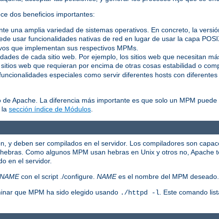
ece dos beneficios importantes:
ente una amplia variedad de sistemas operativos. En concreto, la vers
de usar funcionalidades nativas de red en lugar de usar la capa POS
tivos que implementan sus respectivos MPMs.
idades de cada sitio web. Por ejemplo, los sitios web que necesitan m
 sitios web que requieran por encima de otras cosas estabilidad o comp
uncionalidades especiales como servir diferentes hosts con diferentes 
o de Apache. La diferencia más importante es que solo un MPM puede e
 la
sección índice de Módulos
.
n, y deben ser compilados en el servidor. Los compiladores son capa
o hebras. Como algunos MPM usan hebras en Unix y otros no, Apache te
o en el servidor.
NAME
con el script ./configure.
NAME
es el nombre del MPM deseado.
rminar que MPM ha sido elegido usando
. Este comando lis
./httpd -l