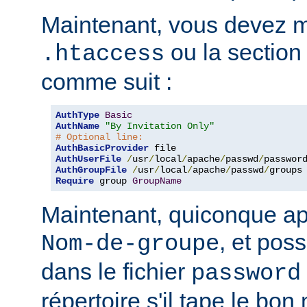
Maintenant, vous devez mo
ou la sectio
.htaccess
comme suit :
AuthType
Basic
AuthName
"By Invitation Only"
# Optional line:
AuthBasicProvider
AuthUserFile
/
usr
/
local
/
apache
/
passwd
/
AuthGroupFile
/
usr
/
local
/
apache
/
passwd
/
Require
 group 
GroupName
Maintenant, quiconque ap
, et pos
Nom-de-groupe
dans le fichier
password
répertoire s'il tape le bo