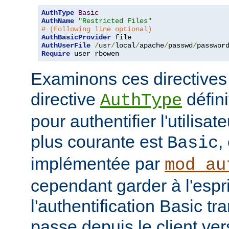
AuthType
Basic
AuthName
"Restricted Files"
# (Following line optional)
AuthBasicProvider
AuthUserFile
/
usr
/
local
/
apache
/
passwd
/
Require
 user rbowen
Examinons ces directives
directive
défini
AuthType
pour authentifier l'utilisa
plus courante est
,
Basic
implémentée par
mod_au
cependant garder à l'espr
l'authentification Basic t
passe depuis le client vers