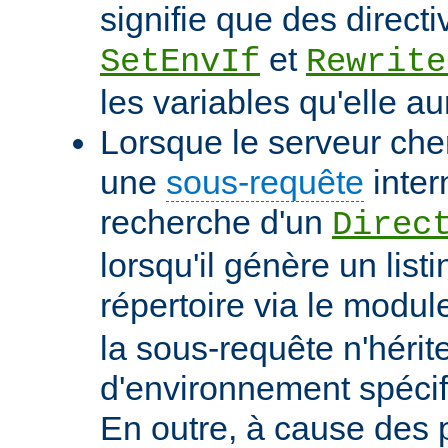
signifie que des directi
et
SetEnvIf
Rewrite
les variables qu'elle au
Lorsque le serveur che
une
sous-requête
inter
recherche d'un
Direc
lorsqu'il génère un list
répertoire via le modu
la sous-requête n'hérit
d'environnement spécif
En outre, à cause des 