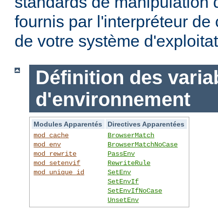
standards de manipulation 
fournis par l'interpréteur d
de votre système d'exploitat
Définition des varia
d'environnement
Modules Apparentés
Directives Apparentées
mod_cache
BrowserMatch
mod_env
BrowserMatchNoCase
mod_rewrite
PassEnv
mod_setenvif
RewriteRule
mod_unique_id
SetEnv
SetEnvIf
SetEnvIfNoCase
UnsetEnv