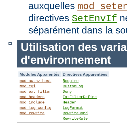
auxquelles
mod_sete
directives
ne
SetEnvIf
séparément dans la so
Utilisation des vari
d'environnement
Modules Apparentés
Directives Apparentées
mod_authz_host
Require
mod_cgi
CustomLog
mod_ext_filter
Deny
mod_headers
ExtFilterDefine
mod_include
Header
mod_log_config
LogFormat
mod_rewrite
RewriteCond
RewriteRule